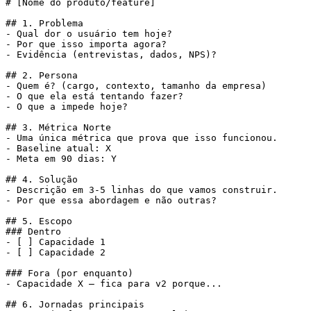
# [Nome do produto/feature]

## 1. Problema

- Qual dor o usuário tem hoje?

- Por que isso importa agora?

- Evidência (entrevistas, dados, NPS)?

## 2. Persona

- Quem é? (cargo, contexto, tamanho da empresa)

- O que ela está tentando fazer?

- O que a impede hoje?

## 3. Métrica Norte

- Uma única métrica que prova que isso funcionou.

- Baseline atual: X

- Meta em 90 dias: Y

## 4. Solução

- Descrição em 3-5 linhas do que vamos construir.

- Por que essa abordagem e não outras?

## 5. Escopo

### Dentro

- [ ] Capacidade 1

- [ ] Capacidade 2

### Fora (por enquanto)

- Capacidade X — fica para v2 porque...

## 6. Jornadas principais
